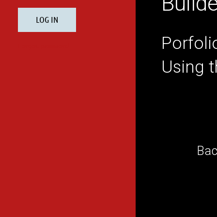
Builde
Porfol
Using t
Bac