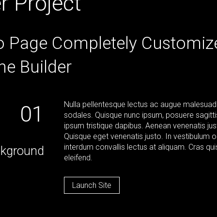
r Project
io Page Completely Customiz
he Builder
Nulla pellentesque lectus ac augue malesua
01
sodales. Quisque nunc ipsum, posuere sagittis 
ipsum tristique dapibus. Aenean venenatis just
Quisque eget venenatis justo. In vestibulum o
interdum convallis lectus at aliquam. Cras qu
kground
eleifend.
Launch Site