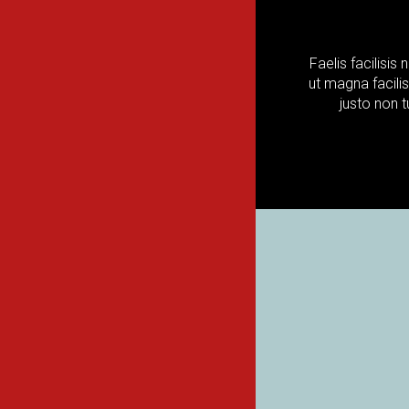
Faelis facilisis
ut magna facilis
justo non t