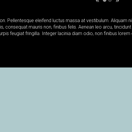
 non. Pellentesque eleifend luctus massa at vestibulum. Aliquam ni
is, consequat mauris non, finibus felis. Aenean leo arcu, tincidun
urpis feugiat fringilla. Integer lacinia diam odio, non finibus lorem