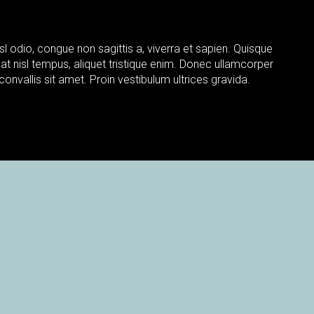
sl odio, congue non sagittis a, viverra et sapien. Quisque
t at nisl tempus, aliquet tristique enim. Donec ullamcorper
 convallis sit amet. Proin vestibulum ultrices gravida.